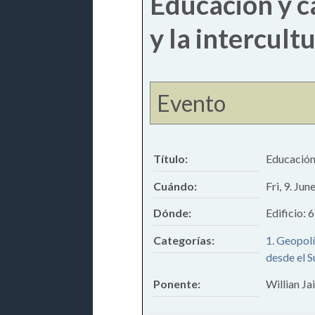
Educación y ca
y la intercult
Evento
Título:
Educación 
Cuándo:
Fri, 9. Ju
Dónde:
Edificio: 
Categorías:
1. Geopolí
desde el 
Ponente:
Willian J