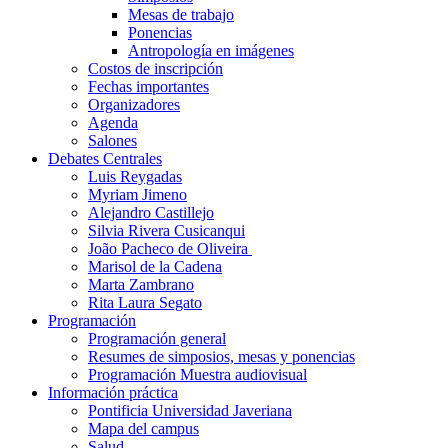
Mesas de trabajo
Ponencias
Antropología en imágenes
Costos de inscripción
Fechas importantes
Organizadores
Agenda
Salones
Debates Centrales
Luis Reygadas
Myriam Jimeno
Alejandro Castillejo
Silvia Rivera Cusicanqui
João Pacheco de Oliveira
Marisol de la Cadena
Marta Zambrano
Rita Laura Segato
Programación
Programación general
Resumes de simposios, mesas y ponencias
Programación Muestra audiovisual
Información práctica
Pontificia Universidad Javeriana
Mapa del campus
Salud