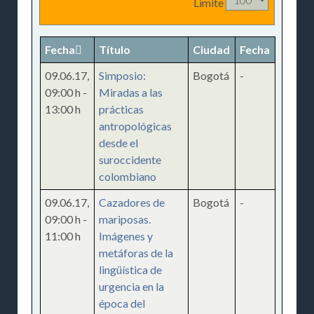
Limite
Fecha
Título
Ciudad
Fecha
09.06.17
,
Simposio:
Bogotá
-
09:00 h
-
Miradas a las
13:00 h
prácticas
antropológicas
desde el
suroccidente
colombiano
09.06.17
,
Cazadores de
Bogotá
-
09:00 h
-
mariposas.
11:00 h
Imágenes y
metáforas de la
lingüística de
urgencia en la
época del