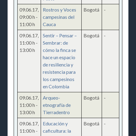
09.06.17
,
Rostros y Voces
Bogotá
-
09:00 h
-
campesinas del
11:00 h
Cauca
09.06.17
,
Sentir – Pensar –
Bogotá
-
11:00 h
-
Sembrar: de
13:00 h
cómo la finca se
hace un espacio
de resiliencia y
resistencia para
los campesinos
en Colombia
09.06.17
,
Arqueo-
Bogotá
-
11:00 h
-
etnografía de
13:00 h
Tierradentro
09.06.17
,
Educación y
Bogotá
-
11:00 h
-
caficultura: la