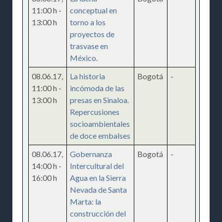
11:00 h
-
conceptual en
13:00 h
torno a los
proyectos de
trasvase en
México.
08.06.17
,
La historia
Bogotá
-
11:00 h
-
incómoda de las
13:00 h
presas en Sinaloa.
Repercusiones
socioambientales
de doce embalses
08.06.17
,
Gobernanza
Bogotá
-
14:00 h
-
Intercultural del
16:00 h
Agua en la Sierra
Nevada de Santa
Marta: la
construcción del