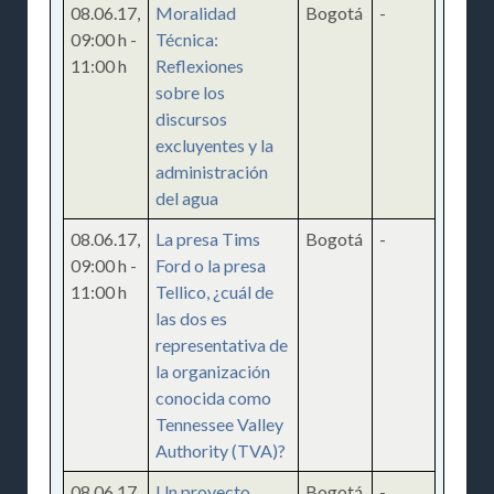
08.06.17
,
Moralidad
Bogotá
-
09:00 h
-
Técnica:
11:00 h
Reflexiones
sobre los
discursos
excluyentes y la
administración
del agua
08.06.17
,
La presa Tims
Bogotá
-
09:00 h
-
Ford o la presa
11:00 h
Tellico, ¿cuál de
las dos es
representativa de
la organización
conocida como
Tennessee Valley
Authority (TVA)?
08.06.17
,
Un proyecto
Bogotá
-