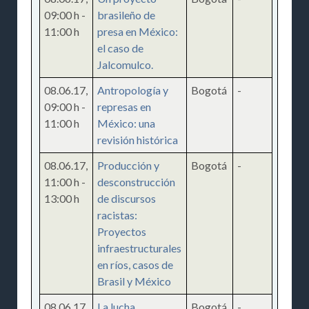
09:00 h
-
brasileño de
11:00 h
presa en México:
el caso de
Jalcomulco.
08.06.17
,
Antropología y
Bogotá
-
09:00 h
-
represas en
11:00 h
México: una
revisión histórica
08.06.17
,
Producción y
Bogotá
-
11:00 h
-
desconstrucción
13:00 h
de discursos
racistas:
Proyectos
infraestructurales
en ríos, casos de
Brasil y México
08.06.17
,
La lucha
Bogotá
-