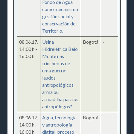
Fondo de Agua
como mecanismo
gestión social y
conservación del
Territorio.
08.06.17
,
Usina
Bogotá
-
14:00 h
-
Hidrelétrica Belo
16:00 h
Monte nas
trincheiras de
uma guerra:
laudos
antropológicos
arma ou
armadilha para os
antropólogos?
08.06.17
,
Agua, tecnología
Bogotá
-
14:00 h
-
y antropología
16:00 h
digital: proceso