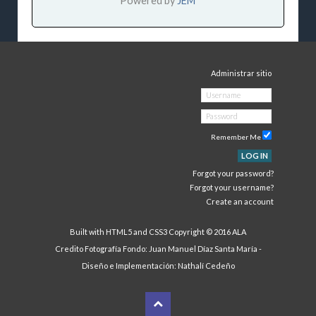
Powered by
JEM
Administrar sitio
Remember Me
LOG IN
Forgot your password?
Forgot your username?
Create an account
Built with HTML5 and CSS3 Copyright © 2016 ALA
Credito Fotografía Fondo: Juan Manuel Díaz Santa María -
Diseño e Implementación:
Nathalí Cedeño