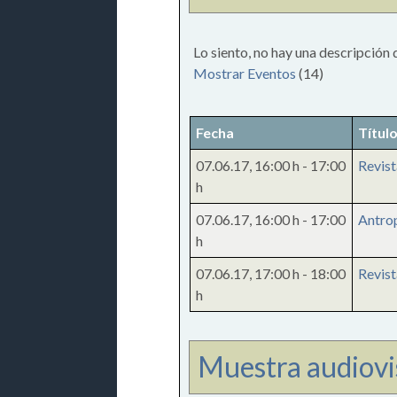
Lo siento, no hay una descripción 
Mostrar Eventos
(14)
Fecha
Títul
07.06.17
,
16:00 h
-
17:00
Revist
h
07.06.17
,
16:00 h
-
17:00
Antrop
h
07.06.17
,
17:00 h
-
18:00
Revist
h
Muestra audiovi