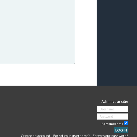
Administrar sitio
Remember Me
LOG IN
Create an account
Forgot your username?
Forgot your password?