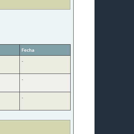
Fecha
-
-
-