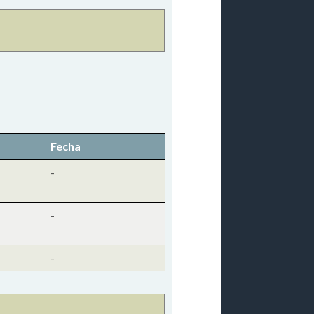
Fecha
-
-
-