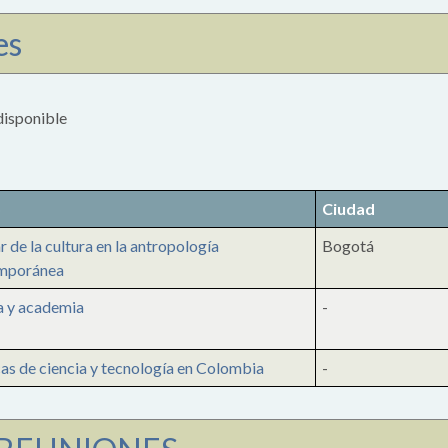
es
disponible
o
Ciudad
ar de la cultura en la antropología
Bogotá
mporánea
a y academia
-
cas de ciencia y tecnología en Colombia
-