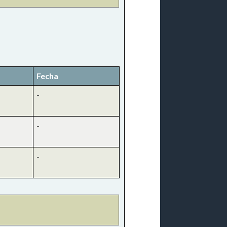
Fecha
-
-
-