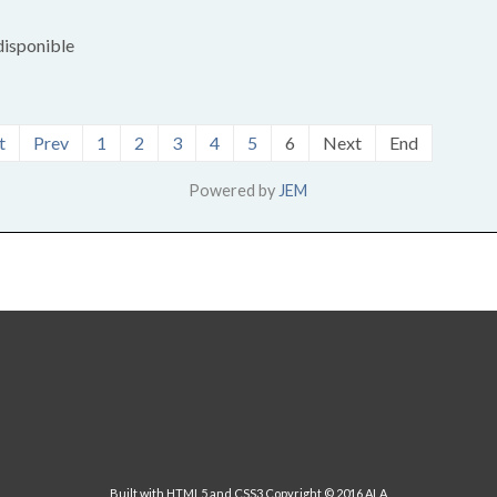
disponible
t
Prev
1
2
3
4
5
6
Next
End
Powered by
JEM
Built with HTML5 and CSS3 Copyright © 2016 ALA