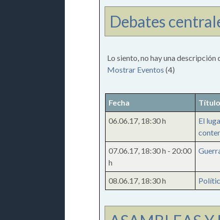
Debates central
Lo siento, no hay una descripción 
Mostrar Eventos
(4)
Fecha
Títul
06.06.17
,
18:30 h
El lug
conte
07.06.17
,
18:30 h
-
20:00
Guerr
h
08.06.17
,
18:30 h
Políti