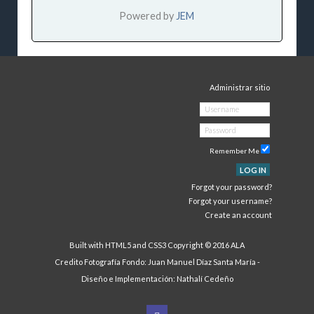
Powered by
JEM
Administrar sitio
Remember Me
LOG IN
Forgot your password?
Forgot your username?
Create an account
Built with HTML5 and CSS3 Copyright © 2016 ALA
Credito Fotografía Fondo: Juan Manuel Díaz Santa María -
Diseño e Implementación:
Nathalí Cedeño