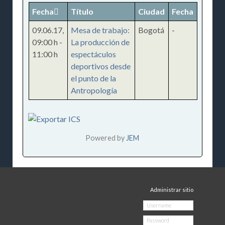
Fecha
Título
Ciudad
Fecha
09.06.17
,
Mesa de trabajo:
Bogotá
-
09:00 h
-
La producción de
11:00 h
espectáculos
deportivos desde
el punto de la
Antropología
Powered by
JEM
Administrar sitio