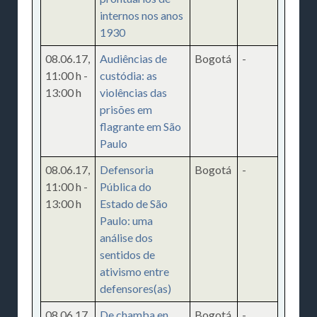
internos nos anos
1930
08.06.17
,
Audiências de
Bogotá
-
11:00 h
-
custódia: as
13:00 h
violências das
prisões em
flagrante em São
Paulo
08.06.17
,
Defensoria
Bogotá
-
11:00 h
-
Pública do
13:00 h
Estado de São
Paulo: uma
análise dos
sentidos de
ativismo entre
defensores(as)
08.06.17
,
De chamba en
Bogotá
-