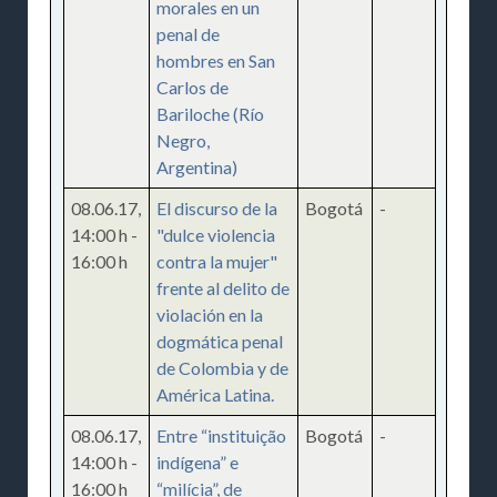
morales en un
penal de
hombres en San
Carlos de
Bariloche (Río
Negro,
Argentina)
08.06.17
,
El discurso de la
Bogotá
-
14:00 h
-
"dulce violencia
16:00 h
contra la mujer"
frente al delito de
violación en la
dogmática penal
de Colombia y de
América Latina.
08.06.17
,
Entre “instituição
Bogotá
-
14:00 h
-
indígena” e
16:00 h
“milícia”, de