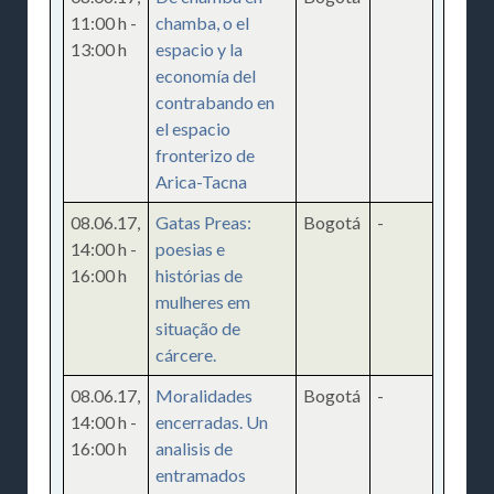
11:00 h
-
chamba, o el
13:00 h
espacio y la
economía del
contrabando en
el espacio
fronterizo de
Arica-Tacna
08.06.17
,
Gatas Preas:
Bogotá
-
14:00 h
-
poesias e
16:00 h
histórias de
mulheres em
situação de
cárcere.
08.06.17
,
Moralidades
Bogotá
-
14:00 h
-
encerradas. Un
16:00 h
analisis de
entramados