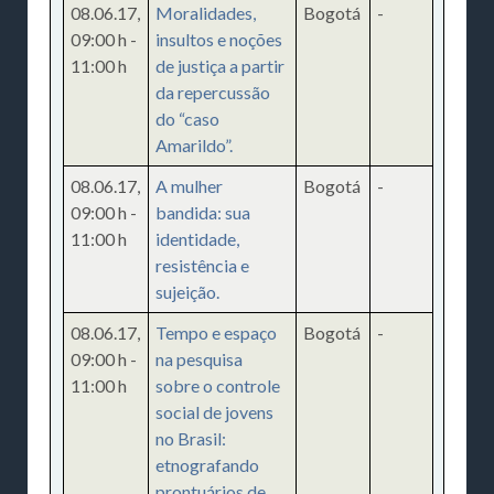
08.06.17
,
Moralidades,
Bogotá
-
09:00 h
-
insultos e noções
11:00 h
de justiça a partir
da repercussão
do “caso
Amarildo”.
08.06.17
,
A mulher
Bogotá
-
09:00 h
-
bandida: sua
11:00 h
identidade,
resistência e
sujeição.
08.06.17
,
Tempo e espaço
Bogotá
-
09:00 h
-
na pesquisa
11:00 h
sobre o controle
social de jovens
no Brasil:
etnografando
prontuários de