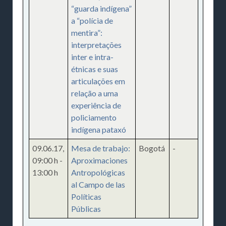
“guarda indígena”
a “polícia de
mentira”:
interpretações
inter e intra-
étnicas e suas
articulações em
relação a uma
experiência de
policiamento
indígena pataxó
09.06.17
,
Mesa de trabajo:
Bogotá
-
09:00 h
-
Aproximaciones
13:00 h
Antropológicas
al Campo de las
Políticas
Públicas