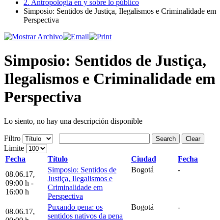
2. Antropología en y sobre lo público
Simposio: Sentidos de Justiça, Ilegalismos e Criminalidade em
Perspectiva
Simposio: Sentidos de Justiça,
Ilegalismos e Criminalidade em
Perspectiva
Lo siento, no hay una descripción disponible
Filtro
Search
Clear
Limite
Fecha
Título
Ciudad
Fecha
Simposio: Sentidos de
Bogotá
-
08.06.17
,
Justiça, Ilegalismos e
09:00 h
-
Criminalidade em
16:00 h
Perspectiva
Puxando pena: os
Bogotá
-
08.06.17
,
sentidos nativos da pena