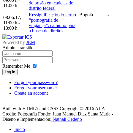
09:00 h
-
de prisão em cadeias do
11:00 h
distrito federal
Ressignificação do termo
Bogotá
-
08.06.17
,
“pornografia de
11:00 h
-
vingança”: caminho para
13:00 h
a busca de direitos
Powered by
JEM
Administrar sitio
Remember Me
Log in
Forgot your password?
Forgot your username?
Create an account
Built with HTML5 and CSS3 Copyright © 2016 ALA
Credito Fotografía Fondo: Juan Manuel Díaz Santa María -
Diseño e Implementación:
Nathalí Cedeño
Inicio