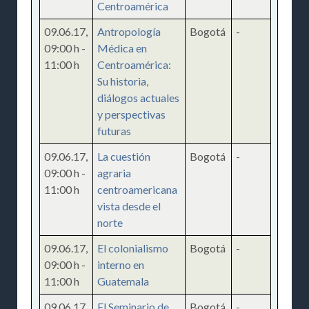
Centroamérica
09.06.17
,
Antropología
Bogotá
-
09:00 h
-
Médica en
11:00 h
Centroamérica:
Su historia,
diálogos actuales
y perspectivas
futuras
09.06.17
,
La cuestión
Bogotá
-
09:00 h
-
agraria
11:00 h
centroamericana
vista desde el
norte
09.06.17
,
El colonialismo
Bogotá
-
09:00 h
-
interno en
11:00 h
Guatemala
09.06.17
,
El Seminario de
Bogotá
-