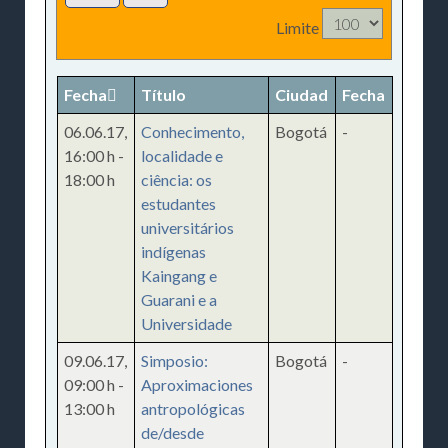
Limite
Fecha
Título
Ciudad
Fecha
06.06.17
,
Conhecimento,
Bogotá
-
16:00 h
-
localidade e
18:00 h
ciência: os
estudantes
universitários
indígenas
Kaingang e
Guarani e a
Universidade
09.06.17
,
Simposio:
Bogotá
-
09:00 h
-
Aproximaciones
13:00 h
antropológicas
de/desde