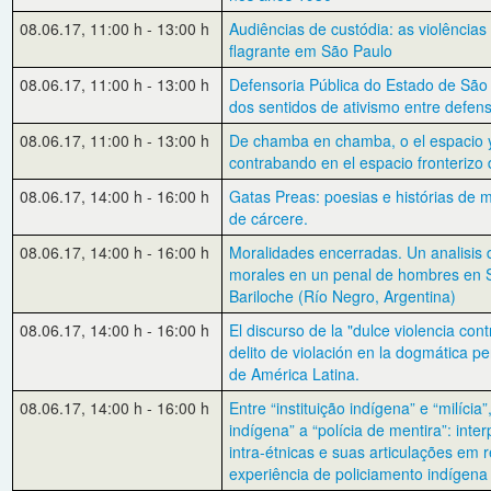
08.06.17
,
11:00 h
-
13:00 h
Audiências de custódia: as violências
flagrante em São Paulo
08.06.17
,
11:00 h
-
13:00 h
Defensoria Pública do Estado de São
dos sentidos de ativismo entre defen
08.06.17
,
11:00 h
-
13:00 h
De chamba en chamba, o el espacio y
contrabando en el espacio fronterizo
08.06.17
,
14:00 h
-
16:00 h
Gatas Preas: poesias e histórias de 
de cárcere.
08.06.17
,
14:00 h
-
16:00 h
Moralidades encerradas. Un analisis
morales en un penal de hombres en 
Bariloche (Río Negro, Argentina)
08.06.17
,
14:00 h
-
16:00 h
El discurso de la "dulce violencia cont
delito de violación en la dogmática p
de América Latina.
08.06.17
,
14:00 h
-
16:00 h
Entre “instituição indígena” e “milícia
indígena” a “polícia de mentira”: inter
intra-étnicas e suas articulações em 
experiência de policiamento indígena