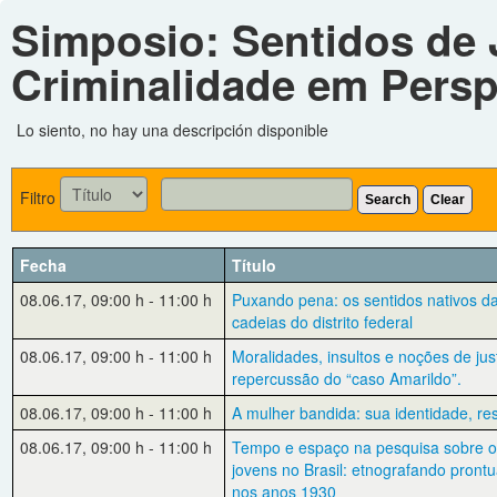
Simposio: Sentidos de J
Criminalidade em Persp
Lo siento, no hay una descripción disponible
Filtro
Search
Clear
Fecha
Título
08.06.17
,
09:00 h
-
11:00 h
Puxando pena: os sentidos nativos d
cadeias do distrito federal
08.06.17
,
09:00 h
-
11:00 h
Moralidades, insultos e noções de just
repercussão do “caso Amarildo”.
08.06.17
,
09:00 h
-
11:00 h
A mulher bandida: sua identidade, res
08.06.17
,
09:00 h
-
11:00 h
Tempo e espaço na pesquisa sobre o 
jovens no Brasil: etnografando prontu
nos anos 1930